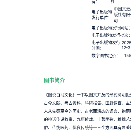
有：
社
中国文史
电子出版物
版社有限
发行单位：
司
电子出版物发行网站
电子出版物发行批次
电子出版物发行
2025
12-3
时间：
15
数字图书定价：
图书简介
《图说白马文化》一书以图文并茂的形式简明扼
古今文献、考古资料、科研报告、田野调查、主
人从先秦至今的历史、古老而活态的语言、绚丽
的神话传说故事、九原傩戏、土著民歌、稚拙艺
俗、传统医药、优良传统等十三个方面具有显著