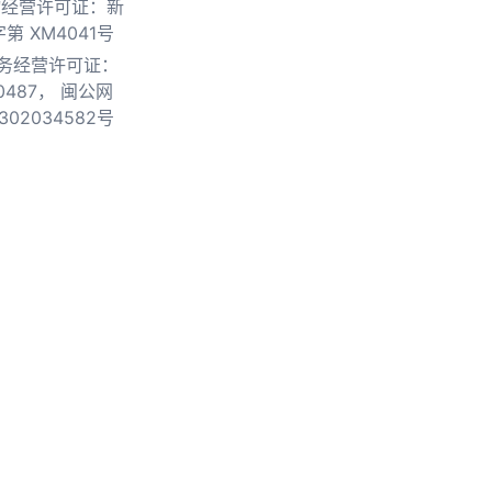
物经营许可证：新
第 XM4041号
务经营许可证：
0487，
闽公网
302034582号