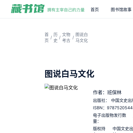
首页
图书馆故事
首
历
文物
图说白
/
/
/
页
史
考古
马文化
图说白马文化
作者：班保林
出版社：
中国文史出
9787520544
ISBN：
电子出版物发行数
量：
版权持
中国文史