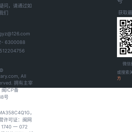
号
疑问，请通过如
获取
我们
yz@126.com
- 6300088
12204756
微信
 ©
或搜索
ary.com, All
方
served. 拥有主宰
.
闽ICP备
38号
0MA358C4Q1G，
营许可证：闽网
740 一 072