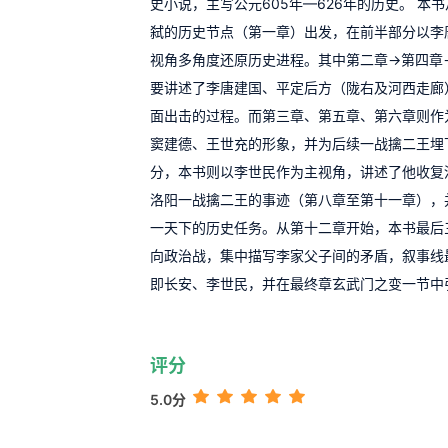
史小说，主写公元605年—626年的历史。 本
弑的历史节点（第一章）出发，在前半部分以李
视角多角度还原历史进程。其中第二章→第四章
要讲述了李唐建国、平定后方（陇右及河西走廊
面出击的过程。而第三章、第五章、第六章则作
窦建德、王世充的形象，并为后续一战擒二王埋
分，本书则以李世民作为主视角，讲述了他收复
洛阳一战擒二王的事迹（第八章至第十一章），
一天下的历史任务。从第十二章开始，本书最后
向政治战，集中描写李家父子间的矛盾，叙事线
即长安、李世民，并在最终章玄武门之变一节中
评分
5.0分