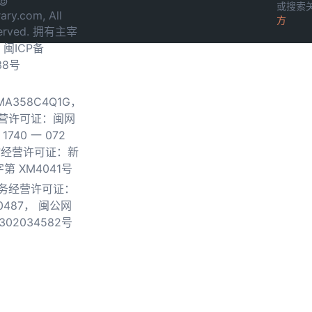
 ©
或搜索
ary.com, All
方
served. 拥有主宰
.
闽ICP备
38号
0MA358C4Q1G，
营许可证：闽网
740 一 072
物经营许可证：新
第 XM4041号
务经营许可证：
0487，
闽公网
302034582号