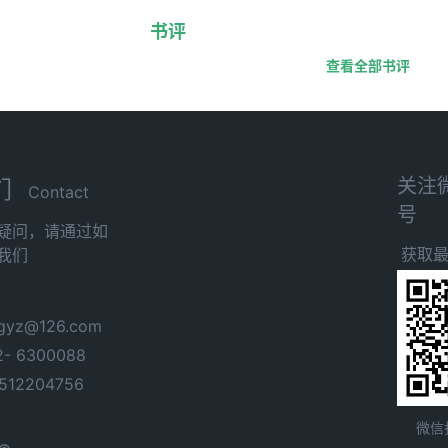
书评
查看全部书评
关注
们
Contact
号
疑问，请通过如
获取
我们
yz@126.com
- 6300088
12204756
微信