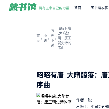
首页
图书馆故事
昭昭有唐
历
_大隋鲸
首
小
史
/
/
/
落：唐王
页
说
小
朝史诗的
说
序曲
昭昭有唐_大隋鲸落：唐
序曲
作者：锐一
出版社：
中国文史出