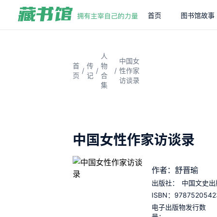
首页
图书馆故事
人
中国女
首
传
物
/
/
/
性作家
页
记
合
访谈录
集
中国女性作家访谈录
作者：舒晋瑜
出版社：
中国文史出
9787520542
ISBN：
电子出版物发行数
量：