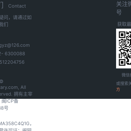
关注
们
Contact
号
疑问，请通过如
获取
我们
yz@126.com
- 6300088
12204756
微信
 ©
或搜索
ary.com, All
方
served. 拥有主宰
.
闽ICP备
38号
0MA358C4Q1G，
营许可证：闽网