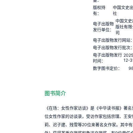
版权持
中国文史
有：
社
中国文史
电子出版物
版社有限
发行单位：
司
电子出版物发行网站
电子出版物发行批次
电子出版物发行
202
12-3
时间：
9
数字图书定价：
图书简介
《在场：女性作家访谈》是《中华读书报》著名
位女性作家的访谈录，受访作家包括宗璞、王安
莉、迟子建、残雪等20位来著名女作家。其中有
外）获得茅盾文学奖和鲁迅文学奖，有9位曾任