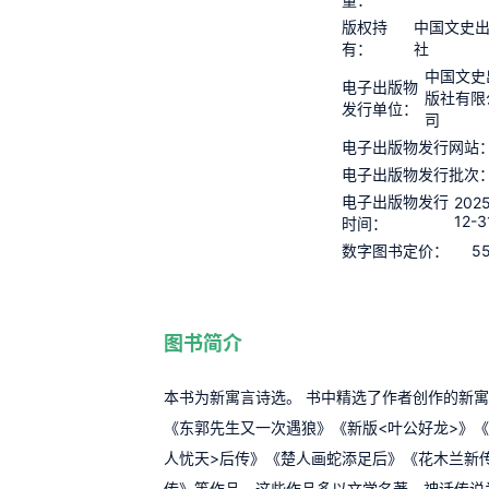
版权持
中国文史
有：
社
中国文史
电子出版物
版社有限
发行单位：
司
电子出版物发行网站
电子出版物发行批次
电子出版物发行
2025
12-3
时间：
55
数字图书定价：
图书简介
本书为新寓言诗选。 书中精选了作者创作的新寓
《东郭先生又一次遇狼》《新版<叶公好龙>》《
人忧天>后传》《楚人画蛇添足后》《花木兰新传
传》等作品。这些作品多以文学名著、神话传说