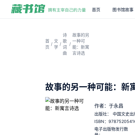
首页
图书馆故事
诗
故事的另
首
文
歌
一种可
/
/
/
页
学
词
能：新寓
曲
言诗选
故事的另一种可能：新
作者：于永昌
出版社：
中国文史出
9787520541
ISBN：
电子出版物发行数
量：