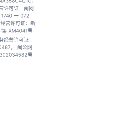
0MA358C4Q1G，
营许可证：闽网
740 一 072
物经营许可证：新
第 XM4041号
务经营许可证：
0487，
闽公网
302034582号