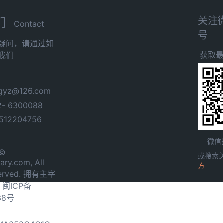
关注
们
Contact
号
疑问，请通过如
获取
我们
yz@126.com
- 6300088
12204756
微信
 ©
或搜索
ary.com, All
方
served. 拥有主宰
.
闽ICP备
38号