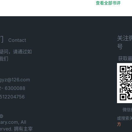
查看全部书评
关注
们
Contact
号
疑问，请通过如
获取
我们
yz@126.com
- 6300088
12204756
微信
 ©
或搜索
ary.com, All
方
served. 拥有主宰