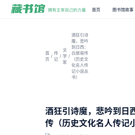
首页
图书馆故事
酒狂引诗
魔，悲吟
到日西：
文
首
传
白居易传
/
/
/
学
页
记
（历史文
家
化名人传
记小说丛
书）
酒狂引诗魔，悲吟到日
传（历史文化名人传记