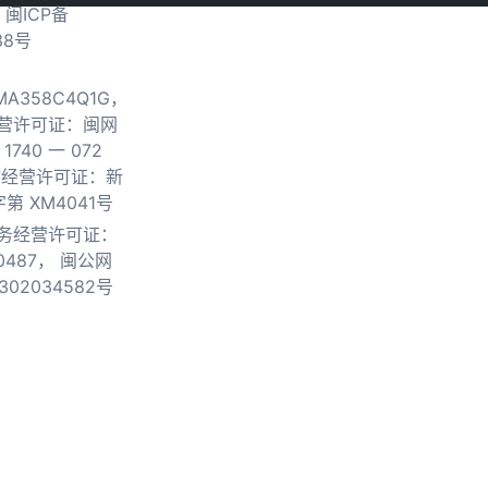
.
闽ICP备
38号
0MA358C4Q1G，
营许可证：闽网
740 一 072
物经营许可证：新
第 XM4041号
务经营许可证：
0487，
闽公网
302034582号