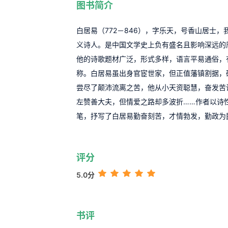
图书简介
白居易（772－846），字乐天，号香山居士
义诗人。是中国文学史上负有盛名且影响深远的
他的诗歌题材广泛，形式多样，语言平易通俗，有“
称。白居易虽出身官宦世家，但正值藩镇割据，
尝尽了颠沛流离之苦，他从小天资聪慧，奋发苦
左赞善大夫，但情爱之路却多波折……作者以诗
笔，抒写了白居易勤奋刻苦，才情勃发，勤政为
评分
5.0分
书评