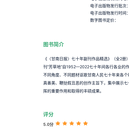
电子出版物发行批次
电子出版物发行时间
数字图书定价：
图书简介
《〈甘南日报〉七十年副刊作品精选》（全2册
刊“芳草地”自1952—2022七十年间各行各
不同角度、不同题材讴歌甘南人民七十年来各个
真善美、鞭挞假丑恶的创作主旨下，集中展示七
挥的重要作用和取得的丰硕成果。
评分
5.0分