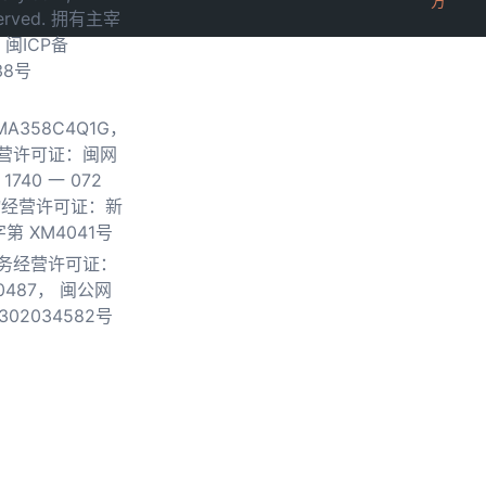
方
served. 拥有主宰
.
闽ICP备
38号
0MA358C4Q1G，
营许可证：闽网
740 一 072
物经营许可证：新
第 XM4041号
务经营许可证：
0487，
闽公网
302034582号