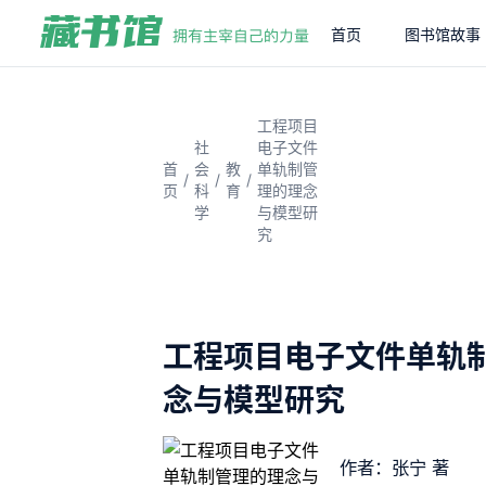
首页
图书馆故事
工程项目
社
电子文件
首
会
教
单轨制管
/
/
/
页
科
育
理的理念
学
与模型研
究
工程项目电子文件单轨
念与模型研究
作者：张宁 著