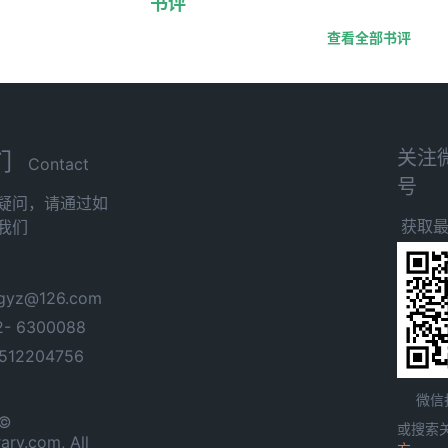
书评
查看全部书评
关注
们
Contact
号
疑问，请通过如
获取
我们
yz@126.com
- 6300088
12204756
微信
 ©
或搜索
ary.com, All