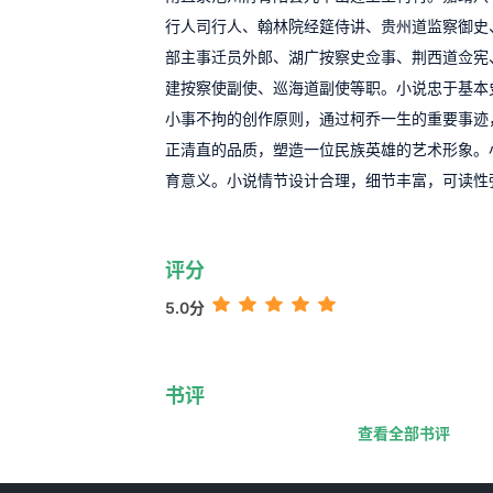
行人司行人、翰林院经筵侍讲、贵州道监察御史
部主事迁员外郞、湖广按察史佥事、荆西道佥宪
建按察使副使、巡海道副使等职。小说忠于基本
小事不拘的创作原则，通过柯乔一生的重要事迹
正清直的品质，塑造一位民族英雄的艺术形象。
育意义。小说情节设计合理，细节丰富，可读性
评分
5.0分
书评
查看全部书评