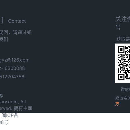
关注
们
Contact
号
疑问，请通过如
获取
我们
yz@126.com
- 6300088
12204756
微信
 ©
或搜索
ary.com, All
方
served. 拥有主宰
.
闽ICP备
38号