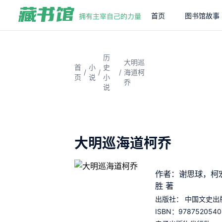
首页
图书馆故事
历
大明巡
首
小
史
/
/
/
海道柯
页
说
小
乔
说
大明巡海道柯乔
作者：谢思球，柯
胜 著
出版社：
中国文史出
9787520540
ISBN：