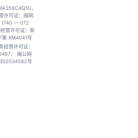
0MA358C4Q1G，
营许可证：闽网
740 一 072
物经营许可证：新
第 XM4041号
务经营许可证：
0487，
闽公网
302034582号