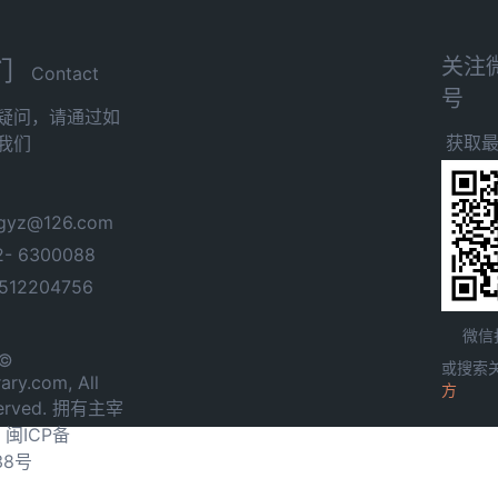
关注
们
Contact
号
疑问，请通过如
获取
我们
yz@126.com
- 6300088
12204756
微信
 ©
或搜索
ary.com, All
方
served. 拥有主宰
.
闽ICP备
38号