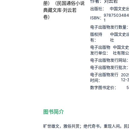
作者：刘云若
出版社：
中国文史
9787503484
ISBN：
1
电子出版物发行数量
版权持
中国文史
有：
社
电子出版物
中国文
发行单位：
社有限
电子出版物发行网站
电子出版物发行批次
电子出版物发行
202
12-
时间：
5
数字图书定价：
图书简介
旷世雄文，雅俗共赏；绝代奇书，重现人间。民