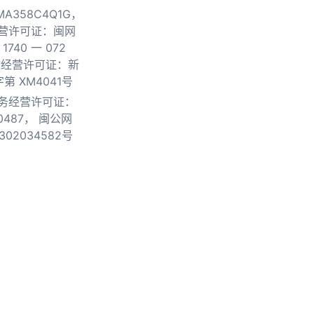
0MA358C4Q1G，
营许可证：闽网
740 一 072
物经营许可证：新
第 XM4041号
务经营许可证：
0487，
闽公网
302034582号