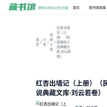
首页
图书馆故事
红杏出墙
记（上
武
册）（民
首
小
侠
/
/
/
国通俗小
页
说
小
说典藏文
说
库·刘云若
卷）
红杏出墙记（上册）（
说典藏文库·刘云若卷）