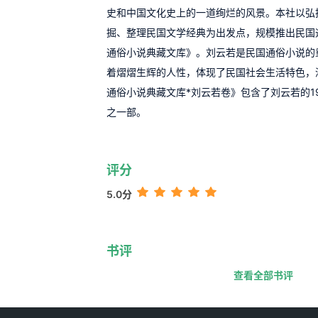
史和中国文化史上的一道绚烂的风景。本社以弘
掘、整理民国文学经典为出发点，规模推出民国
通俗小说典藏文库》。刘云若是民国通俗小说的
着熠熠生辉的人性，体现了民国社会生活特色，
通俗小说典藏文库*刘云若卷》包含了刘云若的1
之一部。
评分
5.0分
书评
查看全部书评