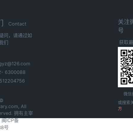
关注
们
Contact
号
疑问，请通过如
获取
我们
yz@126.com
- 6300088
12204756
微信
 ©
或搜索
ary.com, All
方
served. 拥有主宰
.
闽ICP备
38号