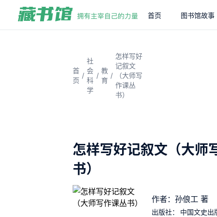
首页
图书馆故事
怎样写好
社
记叙文
首
会
教
/
/
/
（大师写
页
科
育
作课丛
学
书）
怎样写好记叙文（大师
书）
作者：孙俍工 著
出版社：
中国文史出