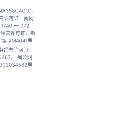
0MA358C4Q1G，
营许可证：闽网
740 一 072
物经营许可证：新
第 XM4041号
务经营许可证：
0487，
闽公网
302034582号