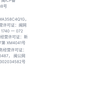
.
闽ICP备
38号
0MA358C4Q1G，
营许可证：闽网
740 一 072
物经营许可证：新
第 XM4041号
务经营许可证：
0487，
闽公网
302034582号