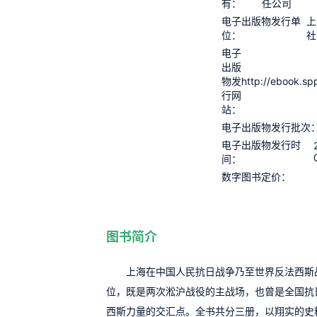
有：
任公司
电子出版物发行单
上
位：
社
电子
出版
http://ebook.sp
物发
行网
站：
电子出版物发行批次
电子出版物发行时
间：
数字图书定价：
图书简介
上海在中国人民抗日战争乃至世界反法西斯
位，既是两次淞沪战役的主战场，也曾是全国抗
西斯力量的交汇点。全书共分三册，以翔实的史