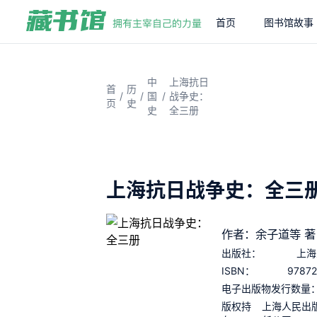
首页
图书馆故事
中
上海抗日
首
历
/
/
/
国
战争史：
页
史
史
全三册
上海抗日战争史：全三
作者：余子道等 著
出版社：
上海
9787
ISBN：
电子出版物发行数量
版权持
上海人民出