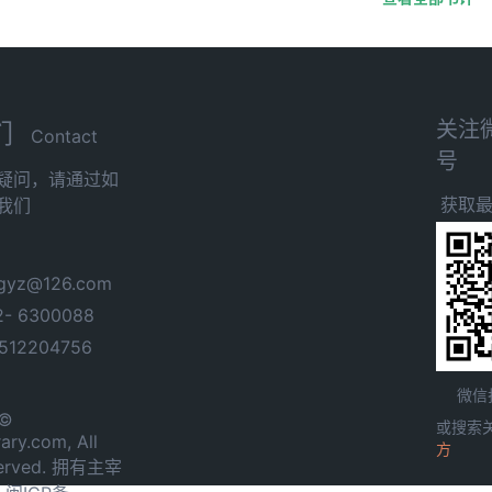
关注
们
Contact
号
疑问，请通过如
获取
我们
yz@126.com
- 6300088
12204756
微信
 ©
或搜索
ary.com, All
方
served. 拥有主宰