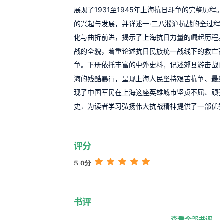
展现了1931至1945年上海抗日斗争的完整历
的兴起与发展，并详述一·二八淞沪抗战的全过
化与曲折前进，揭示了上海抗日力量的崛起历程
战的全貌，着重论述抗日民族统一战线下的救亡
争。下册依托丰富的中外史料，记述郊县游击战
海的残酷暴行，呈现上海人民坚持艰苦抗争、最
现了中国军民在上海这座英雄城市坚贞不屈、顽
史，为读者学习弘扬伟大抗战精神提供了一部优
评分
5.0分
书评
查看全部书评