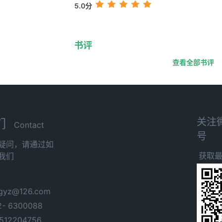
5.0分
书评
查看全部书评
关注
们
Contact
号
疑问，请通过如
获取
我们
yz@126.com
- 6300088
12204756