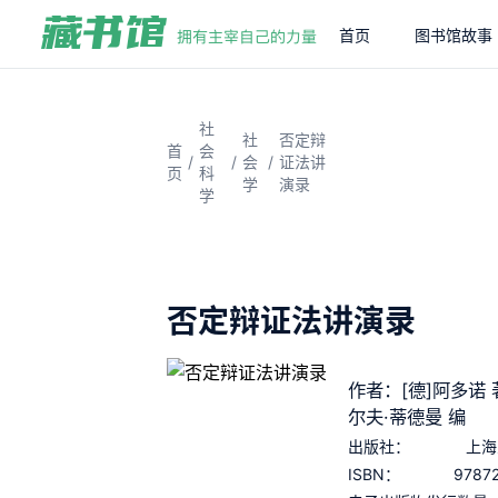
首页
图书馆故事
社
社
否定辩
首
会
/
/
/
会
证法讲
页
科
学
演录
学
否定辩证法讲演录
作者：[德]阿多诺 著
尔夫·蒂德曼 编
出版社：
上海
9787
ISBN：