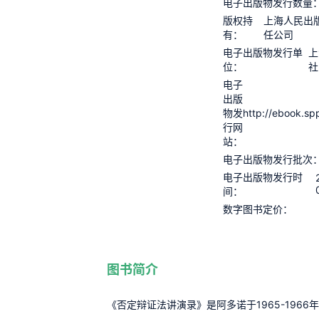
电子出版物发行数量
版权持
上海人民出
有：
任公司
电子出版物发行单
上
位：
社
电子
出版
http://ebook.sp
物发
行网
站：
电子出版物发行批次
电子出版物发行时
间：
数字图书定价：
图书简介
《否定辩证法讲演录》是阿多诺于1965-196