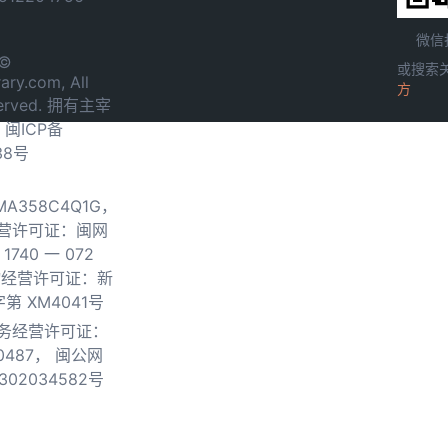
微信
 ©
或搜索
ary.com, All
方
served. 拥有主宰
.
闽ICP备
38号
0MA358C4Q1G，
营许可证：闽网
740 一 072
物经营许可证：新
第 XM4041号
务经营许可证：
0487，
闽公网
302034582号