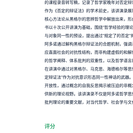
的课程录音转写稿，记录了哲学家晚年对否定辩
作为《否定的辩证法》的学术前史，该讲演录展
核心方法论从黑格尔的思辨哲学中解放出来，形
书以十次公开讲演为基础，围绕“哲学经验的理论
与对象同一性的预设，提出通过“规定了的否定”
阿多诺通过解构黑格尔辩证法的合题机制，强调
应直面社会的对抗性结构，而非构建虚假的和解
的哲学阐释、体系批判的双重性，以及哲学语言
在讲演中通过对黑格尔、马克思、海德格尔等思
定辩证法”作为对抗意识形态同一性神话的武器
开放性，通过概念的自我反思揭示被压迫的非概
供新的理论视野。该讲演录不仅是阿多诺哲学思
批判理论的重要文献，对当代哲学、社会学与文
评分