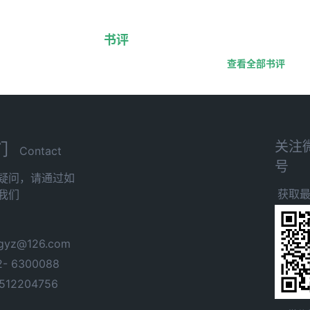
书评
查看全部书评
关注
们
Contact
号
疑问，请通过如
获取
我们
yz@126.com
- 6300088
12204756