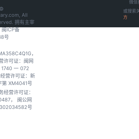
微信
 ©
或搜索
ary.com, All
方
served. 拥有主宰
.
闽ICP备
38号
0MA358C4Q1G，
营许可证：闽网
740 一 072
物经营许可证：新
第 XM4041号
务经营许可证：
0487，
闽公网
302034582号