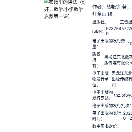
作者：慈艳等 著；
灯童画 绘
出版社：
三晋
9787545727
ISBN：
9
电子出版物发行数
1
量：
版权
黑龙江东北数
持
版传媒有限公
有：
电子出版
黑龙江东
物发行单
出版传媒
位：
司
电子出版物
thz.bfwy
发行网站：
电子出版物发行批次
电子出版物发行
202
01-
时间：
数字图书定价：