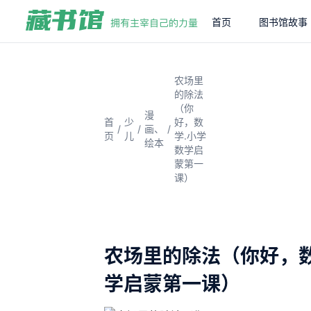
首页
图书馆故事
农场里
的除法
（你
漫
首
少
好，数
/
/
/
画、
页
儿
学.小学
绘本
数学启
蒙第一
课）
农场里的除法（你好，数
学启蒙第一课）