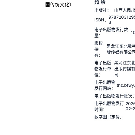
超 绘
出版社：
山西人民
9787203129
ISBN：
3
电子出版物发行数
1
量：
版权
黑龙江东北数
持
版传媒有限公
有：
电子出版
黑龙江东
物发行单
出版传媒
位：
司
电子出版物
thz.bfwy
发行网站：
电子出版物发行批次
电子出版物发行
202
02-
时间：
数字图书定价：