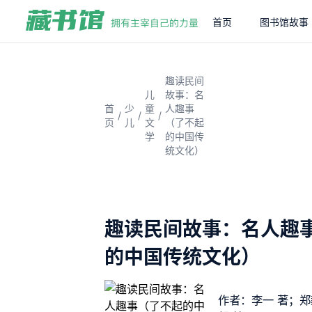
首页
图书馆故事
趣读民间
儿
故事：名
首
少
童
人趣事
/
/
/
页
儿
文
（了不起
学
的中国传
统文化）
趣读民间故事：名人趣
的中国传统文化）
作者：李一 著；郑