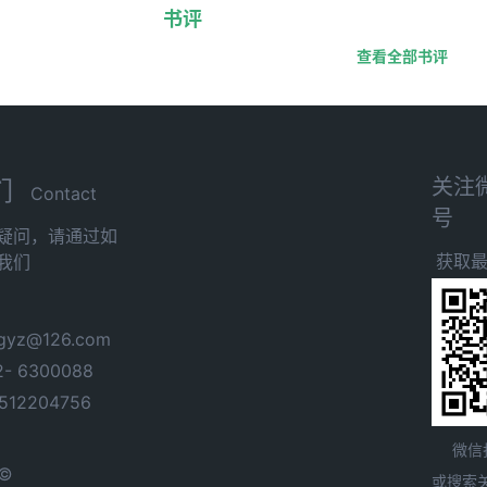
书评
查看全部书评
关注
们
Contact
号
疑问，请通过如
获取
我们
yz@126.com
- 6300088
12204756
微信
 ©
或搜索