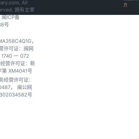
ary.com, All
方
served. 拥有主宰
.
闽ICP备
38号
0MA358C4Q1G，
营许可证：闽网
740 一 072
物经营许可证：新
第 XM4041号
务经营许可证：
0487，
闽公网
302034582号