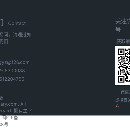
关注
们
Contact
号
疑问，请通过如
获取
我们
yz@126.com
- 6300088
12204756
微信
 ©
或搜索
ary.com, All
方
served. 拥有主宰
.
闽ICP备
38号