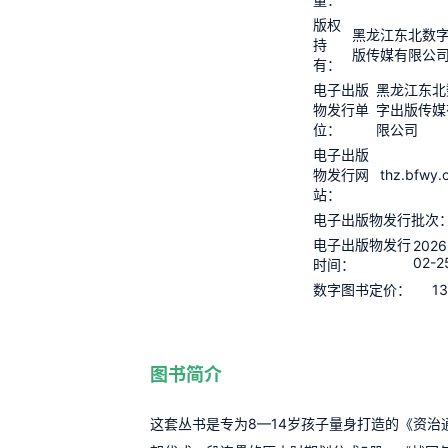
版权
黑龙江东北数
持
版传媒有限公
有：
电子出版
黑龙江东北
物发行单
字出版传媒
位：
限公司
电子出版
thz.bfwy.
物发行网
站：
电子出版物发行批次
电子出版物发行
2026
02-2
时间：
13
数字图书定价：
图书简介
这套丛书是专为8—14岁孩子量身打造的《资治