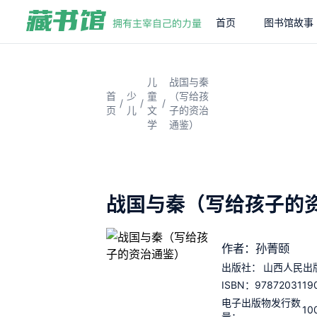
首页
图书馆故事
儿
战国与秦
首
少
童
（写给孩
/
/
/
页
儿
文
子的资治
学
通鉴）
战国与秦（写给孩子的
作者：孙菁颐
出版社：
山西人民出
9787203119
ISBN：
电子出版物发行数
10
量：