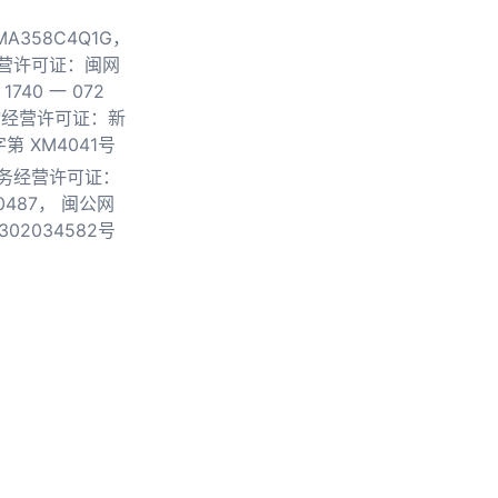
0MA358C4Q1G，
营许可证：闽网
740 一 072
物经营许可证：新
第 XM4041号
务经营许可证：
0487，
闽公网
302034582号