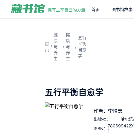
首页
图书馆故事
健
健
五行
康
康
首
平衡
/
/
/
与
与
页
自愈
养
养
学
生
生
五行平衡自愈学
作者：李增宏
出版社：
哈尔滨
780699422X/
ISBN：
1