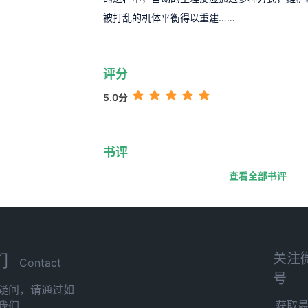
被打乱的机体平衡得以重建……
评分
5.0分
书评
查看全部书评
关注
们
Contact
号
疑问，请通过如
获取
我们