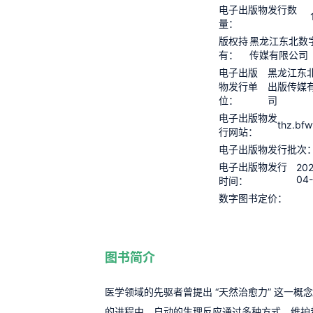
电子出版物发行数
量：
版权持
黑龙江东北数
有：
传媒有限公司
电子出版
黑龙江东
物发行单
出版传媒
位：
司
电子出版物发
thz.bf
行网站：
电子出版物发行批次
电子出版物发行
202
04-
时间：
数字图书定价：
图书简介
医学领域的先驱者曾提出 “天然治愈力” 这一概
的进程中，自动的生理反应通过多种方式，维护