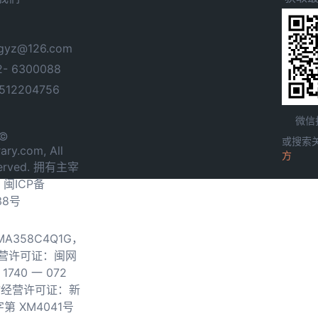
yz@126.com
- 6300088
12204756
微信
 ©
或搜索
ary.com, All
方
served. 拥有主宰
.
闽ICP备
38号
0MA358C4Q1G，
营许可证：闽网
740 一 072
物经营许可证：新
第 XM4041号