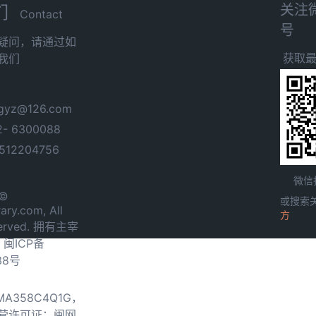
关注
们
Contact
号
疑问，请通过如
获取
我们
yz@126.com
- 6300088
12204756
微信
 ©
或搜索
ary.com, All
方
served. 拥有主宰
.
闽ICP备
38号
0MA358C4Q1G，
营许可证：闽网