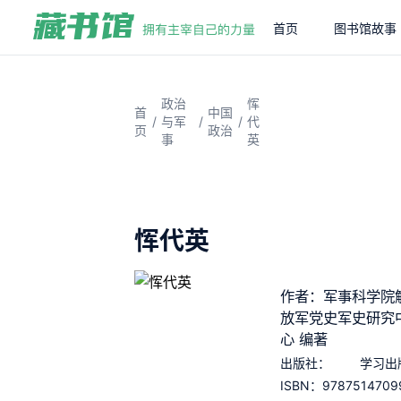
首页
图书馆故事
政治
恽
首
中国
/
/
/
与军
代
页
政治
事
英
恽代英
作者：军事科学院
放军党史军史研究
心 编著
出版社：
学习出
9787514709
ISBN：