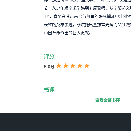
节，从少年艰辛求学路到五原誓师，从宁都起义
卫”，直至在甘肃高台与敌军的殊死搏斗中壮烈
表性的英雄事迹，既烘托出董振堂光辉而又壮烈
中国革命作出的巨大贡献。
评分
5.0分
书评
查看全部书评