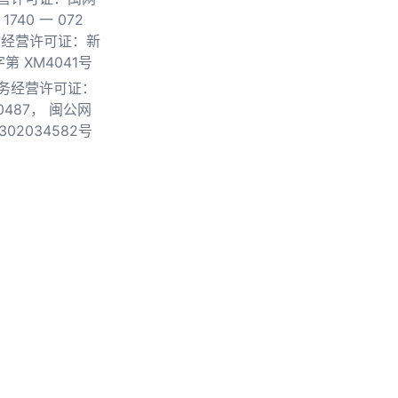
740 一 072
物经营许可证：新
第 XM4041号
务经营许可证：
0487，
闽公网
302034582号