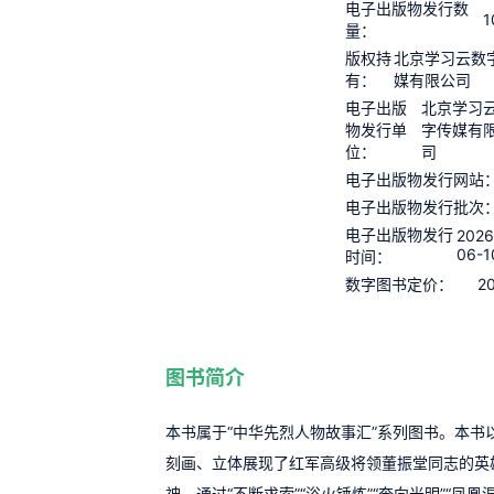
电子出版物发行数
1
量：
版权持
北京学习云数
有：
媒有限公司
电子出版
北京学习
物发行单
字传媒有
位：
司
电子出版物发行网站
电子出版物发行批次
电子出版物发行
2026
06-1
时间：
2
数字图书定价：
图书简介
本书属于“中华先烈人物故事汇”系列图书。本书
刻画、立体展现了红军高级将领董振堂同志的英
神，通过“不断求索”“浴火锤炼”“奔向光明”“凤凰涅