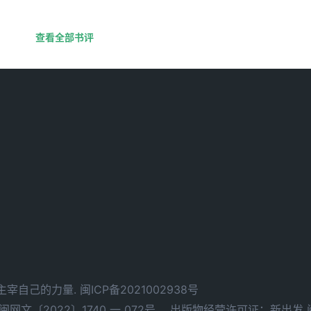
查看全部书评
d. 拥有主宰自己的力量.
闽ICP备2021002938号
文〔2022〕1740 一 072号，
出版物经营许可证：新出发 