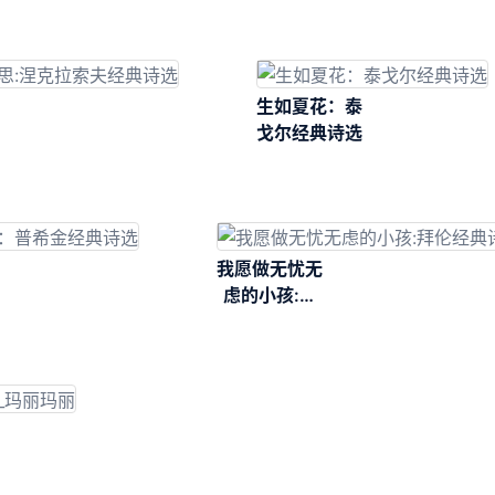
忆录
生如夏花：泰
戈尔经典诗选
我愿做无忧无
虑的小孩:拜
伦经典诗选