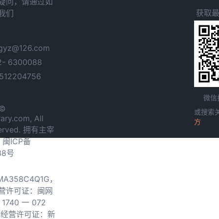
疑问，请通过如
获取
我们
yz@126.com
- 6300088
12204756
微信
 ©
或搜索
ary.com, All
方
served. 拥有主宰
.
闽ICP备
38号
0MA358C4Q1G，
营许可证：闽网
740 一 072
物经营许可证：新