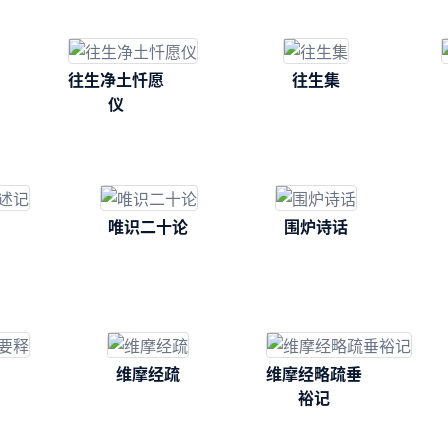
往生净土忏愿
往生集
仪
唯识二十论
围炉诗话
维摩经疏
维摩经略疏垂
裕记