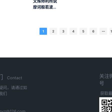
文殊师利所说
摩诃般若波罗
蜜经
1
2
3
4
5
6
关注
们
Contact
号
疑问，请通过如
获取
我们
yz@126.com