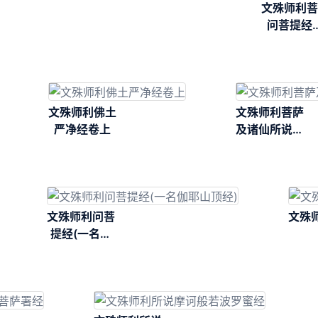
文殊师利菩
问菩提经
(一名伽耶
顶经论)
文殊师利佛土
文殊师利菩萨
严净经卷上
及诸仙所说吉
凶时日善恶宿
曜经
文殊师利问菩
文殊
提经(一名伽
耶山顶经)