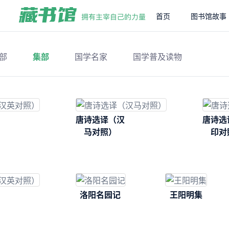
首页
图书馆故事
部
集部
国学名家
国学普及读物
唐诗选译（汉
唐诗选
马对照）
印对
洛阳名园记
王阳明集