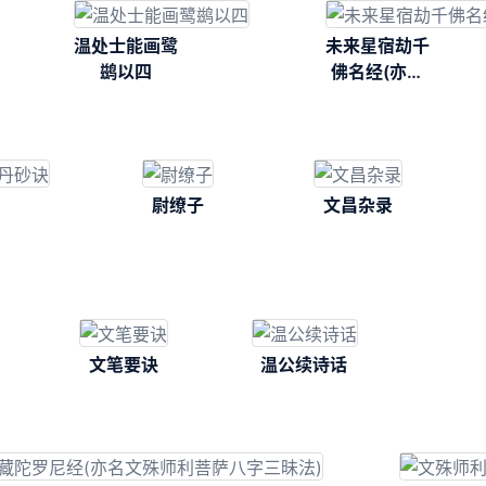
温处士能画鹭
未来星宿劫千
鹚以四
佛名经(亦名
集诸佛大功德
山)
尉缭子
文昌杂录
文笔要诀
温公续诗话