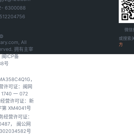
- 6300088
12204756
微信
 ©
或搜索
ary.com, All
方
served. 拥有主宰
.
闽ICP备
38号
0MA358C4Q1G，
营许可证：闽网
740 一 072
物经营许可证：新
第 XM4041号
务经营许可证：
0487，
闽公网
302034582号