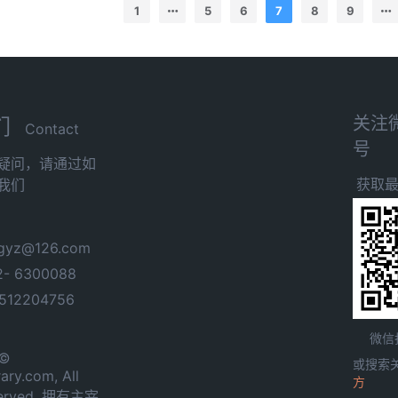
1
5
6
7
8
9
关注
们
Contact
号
疑问，请通过如
获取
我们
yz@126.com
- 6300088
12204756
微信
 ©
或搜索
ary.com, All
方
served. 拥有主宰