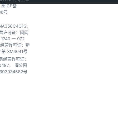
.
闽ICP备
38号
0MA358C4Q1G，
营许可证：闽网
740 一 072
物经营许可证：新
第 XM4041号
务经营许可证：
0487，
闽公网
302034582号