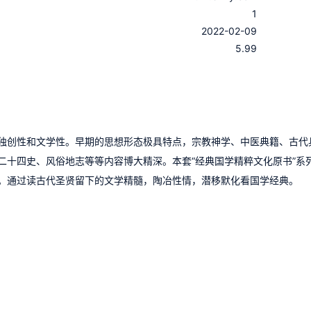
1
：
2022-02-09
：
5.99
独创性和文学性。早期的思想形态极具特点，宗教神学、中医典籍、古代
二十四史、风俗地志等等内容博大精深。本套“经典国学精粹文化原书”系
。通过读古代圣贤留下的文学精髓，陶冶性情，潜移默化看国学经典。