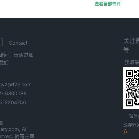
查看全部书评
关注
们
Contact
号
疑问，请通过如
获取
我们
yz@126.com
- 6300088
12204756
微信
 ©
或搜索
ary.com, All
方
served. 拥有主宰