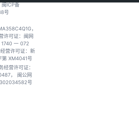
.
闽ICP备
38号
0MA358C4Q1G，
营许可证：闽网
740 一 072
物经营许可证：新
第 XM4041号
务经营许可证：
0487，
闽公网
302034582号