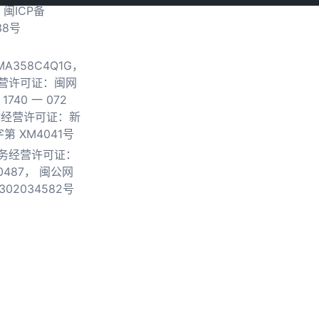
.
闽ICP备
38号
0MA358C4Q1G，
营许可证：闽网
740 一 072
物经营许可证：新
第 XM4041号
务经营许可证：
0487，
闽公网
302034582号