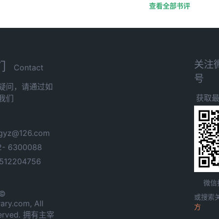
查看全部书评
关注
们
Contact
号
疑问，请通过如
获取
我们
yz@126.com
- 6300088
12204756
微信
 ©
或搜索
ary.com, All
方
served. 拥有主宰