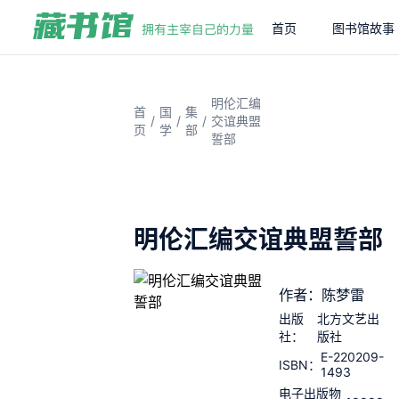
首页
图书馆故事
明伦汇编
首
国
集
/
/
/
交谊典盟
页
学
部
誓部
明伦汇编交谊典盟誓部
作者：陈梦雷
出版
北方文艺出
社：
版社
E-220209-
ISBN：
1493
电子出版物