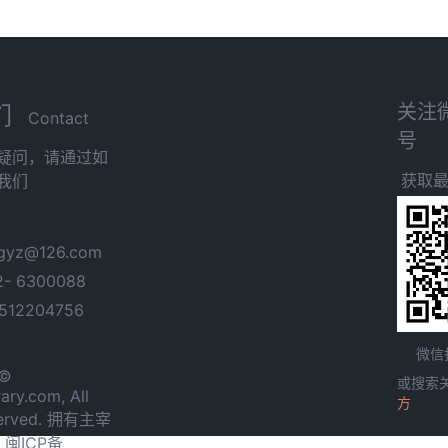
关注
们
Contact
号
疑问，请通过如
获取
我们
yz@126.com
- 6300088
12204756
微信
 ©
或搜索
ary.com, All
方
served. 拥有主宰
.
闽ICP备