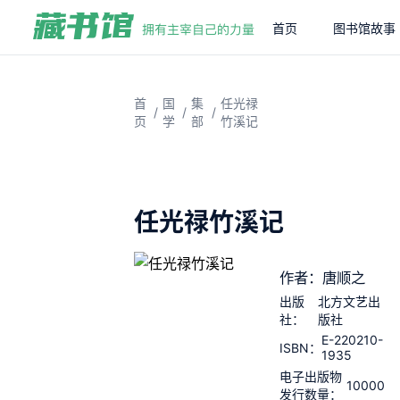
首页
图书馆故事
首
国
集
任光禄
/
/
/
页
学
部
竹溪记
任光禄竹溪记
作者：唐顺之
出版
北方文艺出
社：
版社
E-220210-
ISBN：
1935
电子出版物
10000
发行数量：