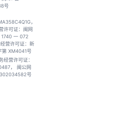
38号
0MA358C4Q1G，
营许可证：闽网
740 一 072
物经营许可证：新
第 XM4041号
务经营许可证：
0487，
闽公网
302034582号