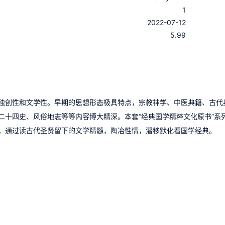
1
：
2022-07-12
：
5.99
独创性和文学性。早期的思想形态极具特点，宗教神学、中医典籍、古代
二十四史、风俗地志等等内容博大精深。本套“经典国学精粹文化原书”系
。通过读古代圣贤留下的文学精髓，陶冶性情，潜移默化看国学经典。