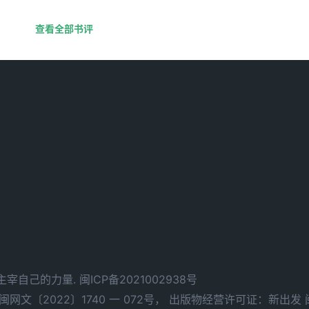
查看全部书评
d. 拥有主宰自己的力量.
闽ICP备2021002938号
文〔2022〕1740 一 072号，
出版物经营许可证：新出发 