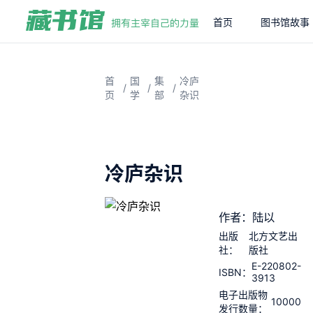
首页
图书馆故事
首
国
集
冷庐
/
/
/
页
学
部
杂识
冷庐杂识
作者：陆以
出版
北方文艺出
社：
版社
E-220802-
ISBN：
3913
电子出版物
10000
发行数量：