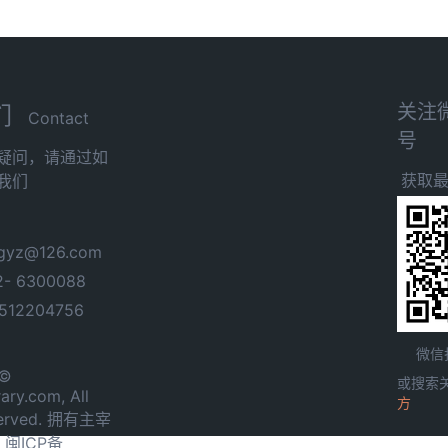
关注
们
Contact
号
疑问，请通过如
获取
我们
yz@126.com
- 6300088
12204756
微信
 ©
或搜索
ary.com, All
方
served. 拥有主宰
.
闽ICP备