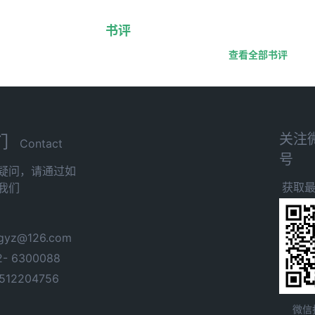
书评
查看全部书评
关注
们
Contact
号
疑问，请通过如
获取
我们
yz@126.com
- 6300088
12204756
微信