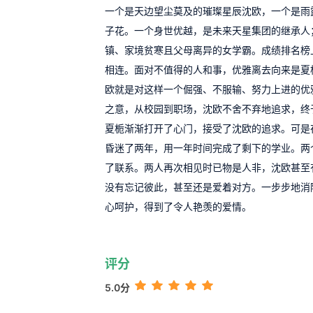
一个是天边望尘莫及的璀璨星辰沈欧，一个是雨
子花。一个身世优越，是未来天星集团的继承人
镇、家境贫寒且父母离异的女学霸。成绩排名榜
相连。面对不值得的人和事，优雅离去向来是夏
欧就是对这样一个倔强、不服输、努力上进的优
之意，从校园到职场，沈欧不舍不弃地追求，终
夏栀渐渐打开了心门，接受了沈欧的追求。可是
昏迷了两年，用一年时间完成了剩下的学业。两
了联系。两人再次相见时已物是人非，沈欧甚至
没有忘记彼此，甚至还是爱着对方。一步步地消
心呵护，得到了令人艳羡的爱情。
评分
5.0分