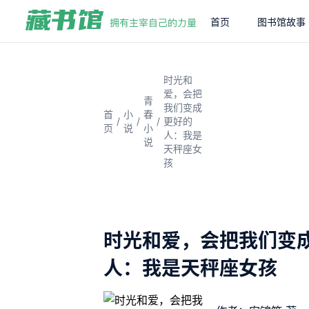
首页
图书馆故事
时光和
爱，会把
青
我们变成
首
小
春
/
/
/
更好的
页
说
小
人：我是
说
天秤座女
孩
时光和爱，会把我们变
人：我是天秤座女孩