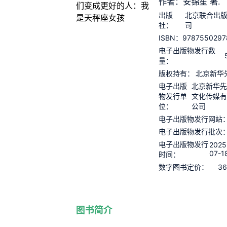
作者：安锦笙 著.
出版
北京联合出
社：
司
9787550297
ISBN：
电子出版物发行数
量：
版权持有：
北京新华
电子出版
北京新华
物发行单
文化传媒
位：
公司
电子出版物发行网站
电子出版物发行批次
电子出版物发行
2025
07-1
时间：
36
数字图书定价：
图书简介