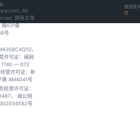
 ©
或搜索
ary.com, All
方
served. 拥有主宰
.
闽ICP备
38号
0MA358C4Q1G，
营许可证：闽网
740 一 072
物经营许可证：新
第 XM4041号
务经营许可证：
0487，
闽公网
302034582号