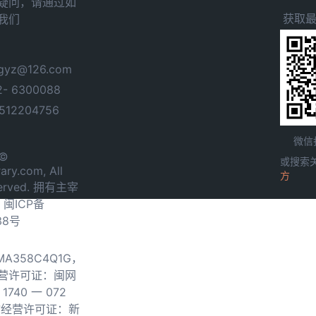
疑问，请通过如
获取
我们
yz@126.com
- 6300088
12204756
微信
 ©
或搜索
ary.com, All
方
served. 拥有主宰
.
闽ICP备
38号
0MA358C4Q1G，
营许可证：闽网
740 一 072
物经营许可证：新