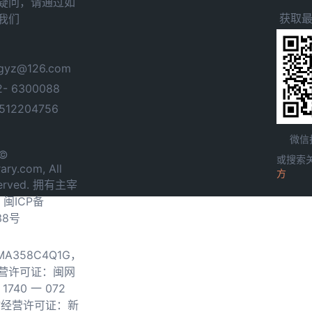
疑问，请通过如
获取
我们
yz@126.com
- 6300088
12204756
微信
 ©
或搜索
ary.com, All
方
served. 拥有主宰
.
闽ICP备
38号
0MA358C4Q1G，
营许可证：闽网
740 一 072
物经营许可证：新