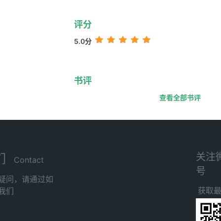
评分
5.0分
书评
查看全部书评
关注
们
Contact
号
疑问，请通过如
获取
我们