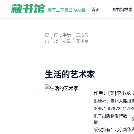
首页
图书馆故事
首
传
娱乐
生活的
/
/
/
页
记
明星
艺术家
生活的艺术家
作者：[美]李小龙 
出版社：
贵州人民出
9787221179
ISBN：
电子出版物发行数
量：
版权持有：
北京新华