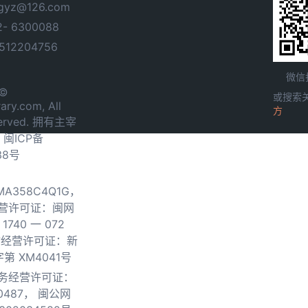
yz@126.com
- 6300088
12204756
微信
 ©
或搜索
ary.com, All
方
served. 拥有主宰
.
闽ICP备
38号
0MA358C4Q1G，
营许可证：闽网
740 一 072
物经营许可证：新
第 XM4041号
务经营许可证：
0487，
闽公网