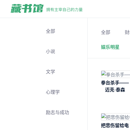
全部
全部
财
娱乐明星
小说
文学
拳台杀手——
迈克·泰森
心理学
励志与成功
把悲伤留给电