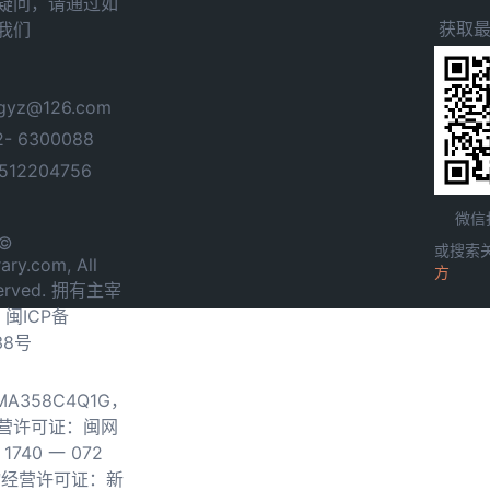
疑问，请通过如
获取
我们
yz@126.com
- 6300088
12204756
微信
 ©
或搜索
ary.com, All
方
served. 拥有主宰
.
闽ICP备
38号
0MA358C4Q1G，
营许可证：闽网
740 一 072
物经营许可证：新