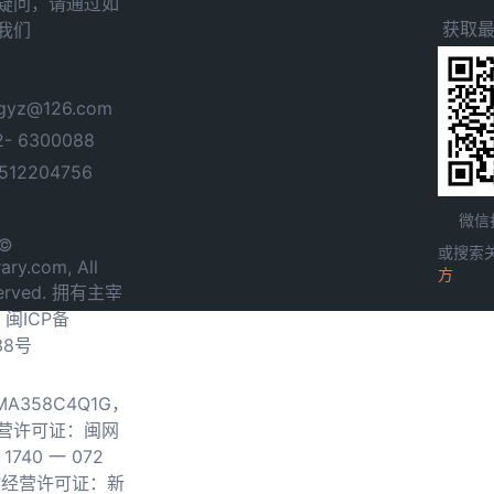
疑问，请通过如
获取
我们
yz@126.com
- 6300088
12204756
微信
 ©
或搜索
ary.com, All
方
served. 拥有主宰
.
闽ICP备
38号
0MA358C4Q1G，
营许可证：闽网
740 一 072
物经营许可证：新