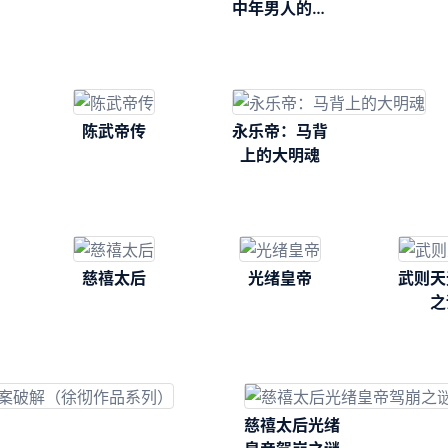
中年男人的奋
斗史
陈武帝传
永乐帝：马背
上的大明魂
慈禧太后
光绪皇帝
武则天
之
慈禧太后光绪