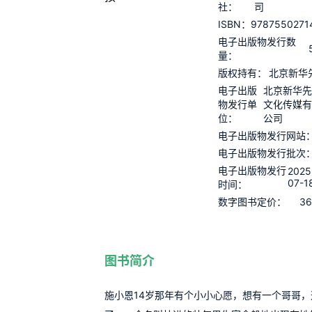
社：
司
9787550271
ISBN：
电子出版物发行数
量：
版权持有：
北京新华
电子出版
北京新华
物发行单
文化传媒
位：
公司
电子出版物发行网站
电子出版物发行批次
电子出版物发行
2025
07-1
时间：
36
数字图书定价：
图书简介
施小恩14岁那年有个小小心愿，想有一个哥哥