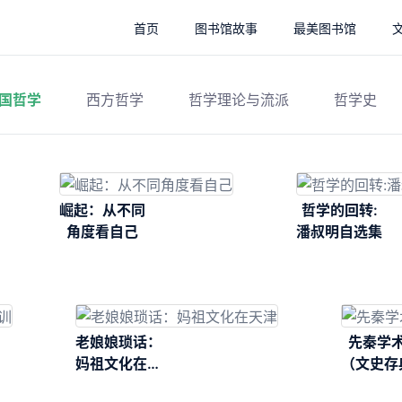
首页
图书馆故事
最美图书馆
国哲学
西方哲学
哲学理论与流派
哲学史
崛起：从不同
哲学的回转:
角度看自己
潘叔明自选集
老娘娘琐话：
先秦学
妈祖文化在天
（文史存
津
列丛书·