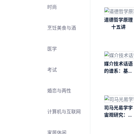
时尚
道德哲学原理
十五讲
烹饪美食与酒
医学
媒介技术话语
考试
的谱系：基特
勒思想研究
婚恋与两性
司马光易学宇
计算机与互联网
宙观研究：以
《潜虚》为核
心
家居休闲