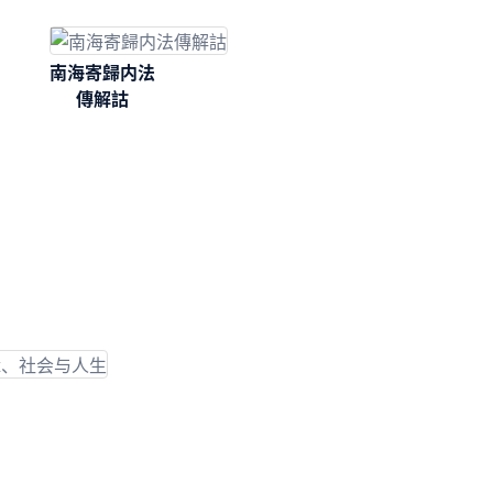
南海寄歸内法
傳解詁