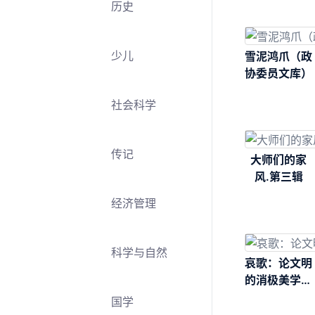
历史
少儿
雪泥鸿爪（政
协委员文库）
社会科学
传记
大师们的家
风.第三辑
经济管理
科学与自然
哀歌：论文明
的消极美学气
质
国学