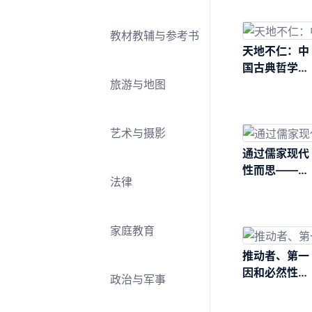
教材教辅与参考书
天地不仁：中
国古典哲学中
旅游与地图
恶的问题
艺术与摄影
通过儒家现代
性而思———
法律
牟宗三道德形
上学研究
家庭教育
推动者、第一
因和必然性：
政治与军事
亚里士多德理
论哲学研究