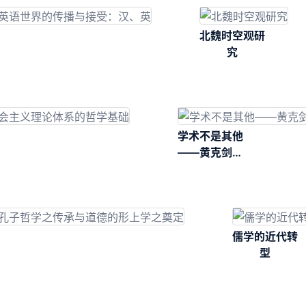
究
北魏时空观研
究
学术不是其他
——黄克剑序
跋集
儒学的近代转
型