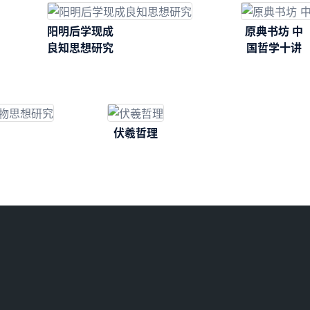
阳明后学现成
原典书坊 中
良知思想研究
国哲学十讲
伏羲哲理