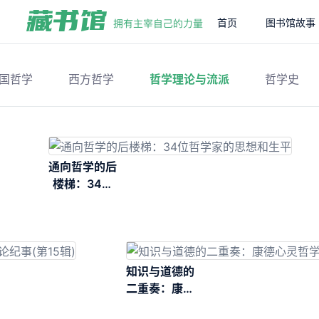
首页
图书馆故事
国哲学
西方哲学
哲学理论与流派
哲学史
通向哲学的后
楼梯：34位
哲学家的思想
和生平
知识与道德的
二重奏：康德
心灵哲学研究