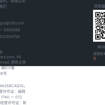
疑问，请通过如
获取
我们
yz@126.com
- 6300088
12204756
微信
 ©
或搜索
ary.com, All
方
served. 拥有主宰
.
闽ICP备
38号
0MA358C4Q1G，
营许可证：闽网
740 一 072
物经营许可证：新