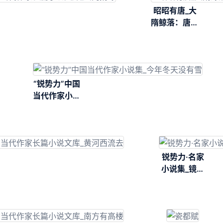
昭昭有唐_大
隋鲸落：唐王
朝史诗的序曲
“锐势力”中国
当代作家小说
集_今年冬天
没有雪
锐势力·名家
小说集_镜中
逃亡