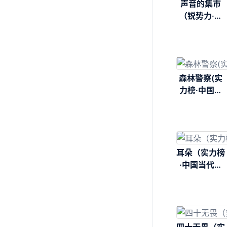
声音的集市
（锐势力·名
家小说集）
森林警察(实
力榜·中国当
代作家长篇小
说文库)
耳朵（实力榜
·中国当代作
家长篇小说文
库）