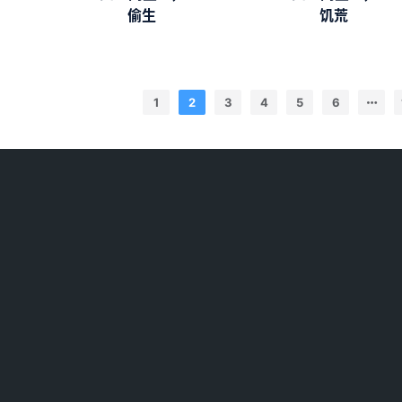
偷生
饥荒
1
2
3
4
5
6