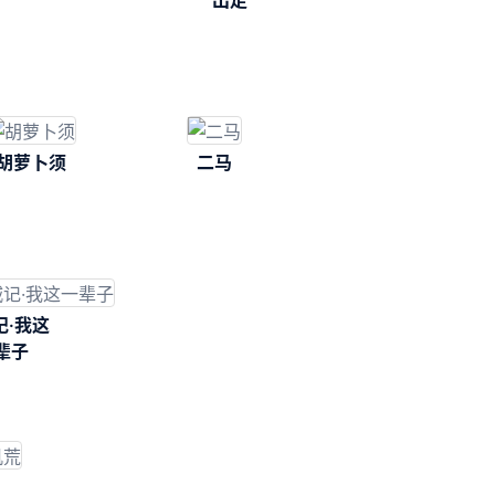
出走
胡萝卜须
二马
记·我这
辈子