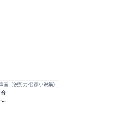
声音
·名
集）