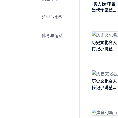
实力榜·中国
当代作家长篇
小说文库_南
哲学与宗教
方有高楼
体育与运动
历史文化名人
传记小说丛书
_李煜传：多
少恨，昨夜梦
魂中
历史文化名人
传记小说丛书
_李商隐传：
未妨惆怅是清
狂