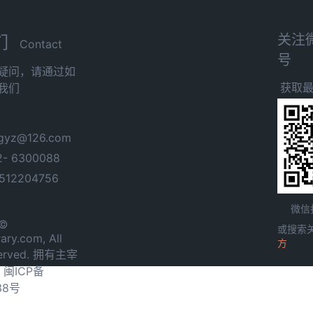
关注
们
Contact
号
疑问，请通过如
获取
我们
yz@126.com
- 6300088
12204756
微信
 ©
或搜索
ary.com, All
方
served. 拥有主宰
.
闽ICP备
38号