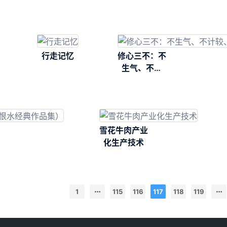
新
行走记忆
修心三不：不
生气、不计
较、不抱怨
雪花牛肉产业
化生产技术
1
115
116
117
118
119