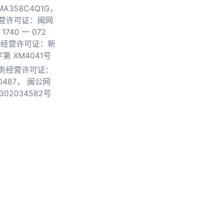
0MA358C4Q1G，
营许可证：闽网
740 一 072
物经营许可证：新
第 XM4041号
务经营许可证：
0487，
闽公网
302034582号