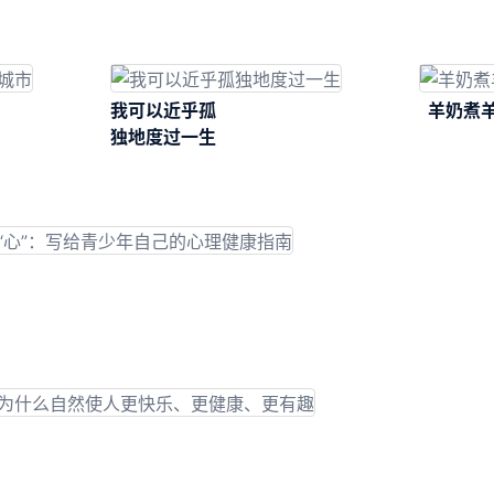
作
我可以近乎孤
羊奶煮
独地度过一生