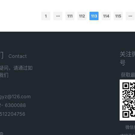
1
111
112
113
114
115
关注
们
Contact
号
疑问，请通过如
获取
我们
yz@126.com
- 6300088
12204756
微信
 ©