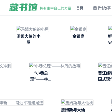
首页
图书馆故事
汤姆大伯的小
金银岛
鲜
屋
史
“小巷总
晋江经
理”——林丹
国式现
的故事
路的县
詹姆斯与大仙