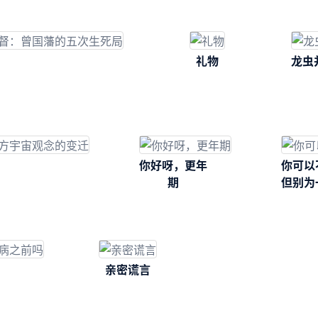
礼物
龙虫
你好呀，更年
你可以
期
但别为
耿耿
亲密谎言