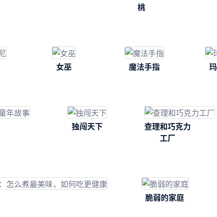
桃
女巫
魔法手指
玛
独闯天下
查理和巧克力
工厂
脆弱的家庭