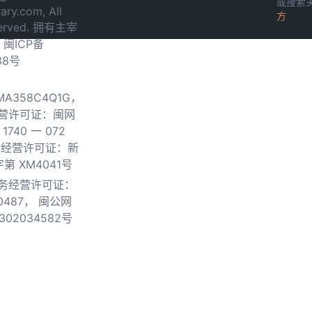
或搜索
ary.com, All
方
served. 拥有主宰
.
闽ICP备
38号
0MA358C4Q1G，
营许可证：闽网
740 一 072
物经营许可证：新
第 XM4041号
务经营许可证：
0487，
闽公网
302034582号