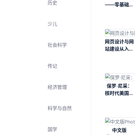
历史
——零基础学
摄影+后期一
本通
少儿
网页设计与网
社会科学
站建设从入门
到精通
传记
保罗·尼采：
经济管理
核时代美国国
家安全战略的
缔造者
科学与自然
国学
中文版