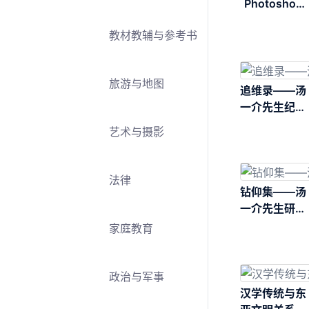
Photoshop
CC经典教程
教材教辅与参考书
（超值版）
旅游与地图
追维录——汤
一介先生纪念
文集
艺术与摄影
法律
钻仰集——汤
一介先生研究
文集
家庭教育
政治与军事
汉学传统与东