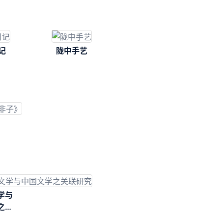
记
陇中手艺
学与
之关
究