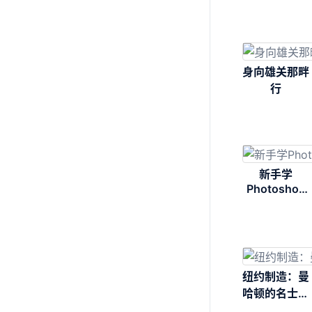
究
身向雄关那畔
行
新手学
Photoshop
CC
纽约制造：曼
哈顿的名士与
小馆