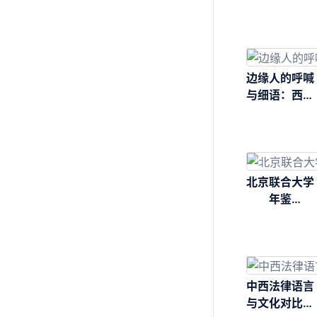
办？: 别让游
戏毁了孩子一
生
边缘人的呼喊
与细语：西欧
中世纪晚期女
性作家研究
北京联合大学
年鉴
（2015）
中西法律语言
与文化对比研