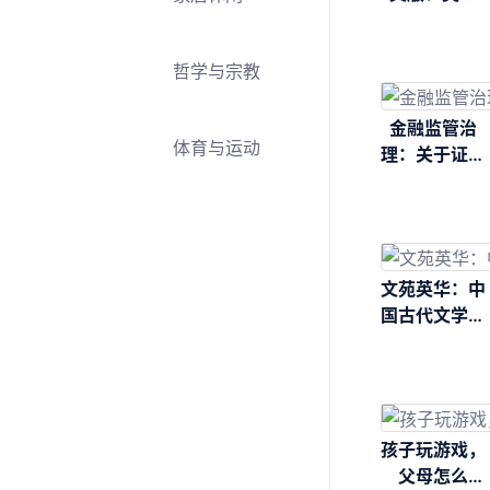
版）（影印
本）
哲学与宗教
金融监管治
体育与运动
理：关于证券
监管独立性的
思考
文苑英华：中
国古代文学作
品讲读（上）
孩子玩游戏，
父母怎么