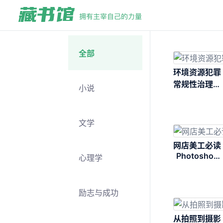
全部
环境资源犯罪
常规性治理研
小说
究
文学
网店美工必读
Photoshop
心理学
网店设计与装
修从入门到精
通
励志与成功
从拍照到摄影