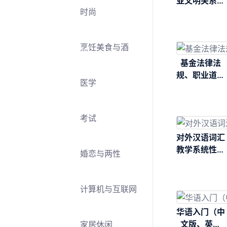
亚文明关系论
时尚
——季塔连科
汉学论集
烹饪美食与酒
基金法律法
规、职业道德
医学
与业务规范
+证券投资基
金基础知识二
考试
合一
对外汉语词汇
教学系统性与
婚恋与两性
有效性研究
计算机与互联网
华语入门（中
文版、英文
家居休闲