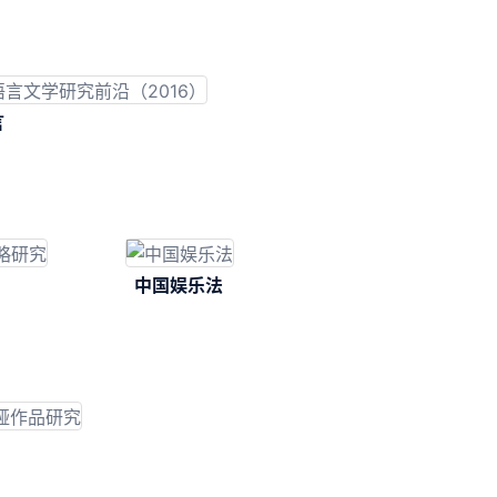
言
沿
中国娱乐法