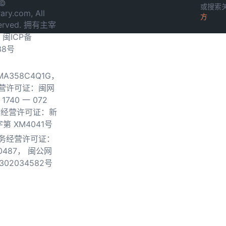
 ©
或搜索
ary.com, All
方
served. 拥有主宰
.
闽ICP备
38号
0MA358C4Q1G，
营许可证：闽网
740 一 072
物经营许可证：新
第 XM4041号
务经营许可证：
0487，
闽公网
302034582号