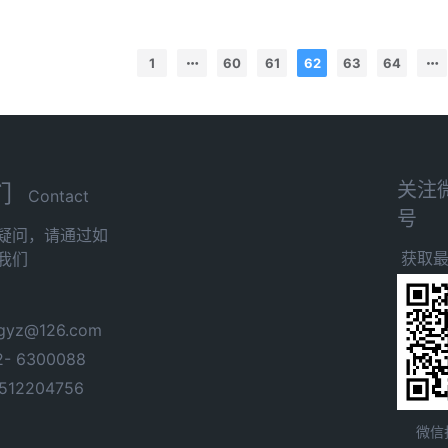
1
60
61
62
63
64
关注
们
Contact
号
疑问，请通过如
获取
我们
yz@126.com
- 6300088
12204756
微信